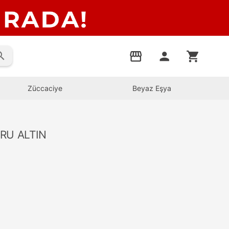
rch
storefront
person
shopping_cart
Züccaciye
Beyaz Eşya
RU ALTIN