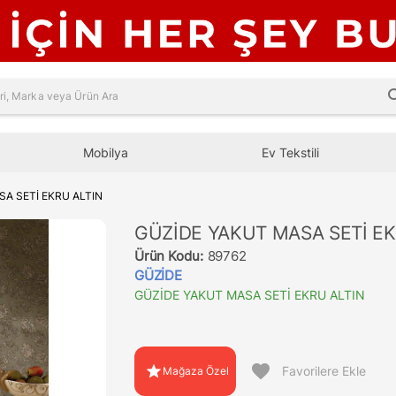
sea
Mobilya
Ev Tekstili
A SETİ EKRU ALTIN
GÜZİDE YAKUT MASA SETİ EK
Ürün Kodu:
89762
GÜZİDE
GÜZİDE YAKUT MASA SETİ EKRU ALTIN
favorite
star
Favorilere Ekle
Mağaza Özel