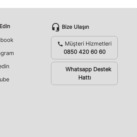
headset_mic
 Edin
Bize Ulaşın
ebook
Müşteri Hizmetleri
call
0850 420 60 60
agram
edin
Whatsapp Destek
whatsapp
Hattı
ube