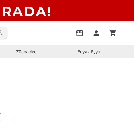
rch
storefront
person
shopping_cart
Züccaciye
Beyaz Eşya
s