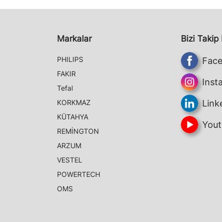
Markalar
Bizi Takip
PHILIPS
Fac
FAKIR
Inst
Tefal
KORKMAZ
Link
KÜTAHYA
Yout
REMİNGTON
ARZUM
VESTEL
POWERTECH
OMS