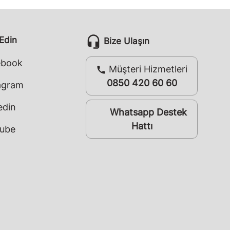
headset_mic
 Edin
Bize Ulaşın
ebook
Müşteri Hizmetleri
call
0850 420 60 60
agram
edin
Whatsapp Destek
whatsapp
Hattı
ube