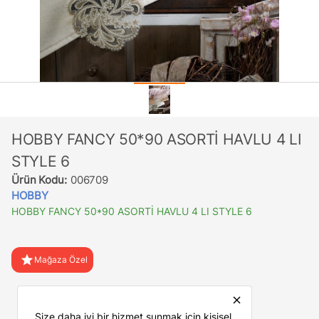
HOBBY FANCY 50*90 ASORTİ HAVLU 4 LI
STYLE 6
Ürün Kodu:
006709
HOBBY
HOBBY FANCY 50*90 ASORTİ HAVLU 4 LI STYLE 6
star
Mağaza Özel
favorite
Favorilere Ekle
close
Size daha iyi bir hizmet sunmak için kişisel