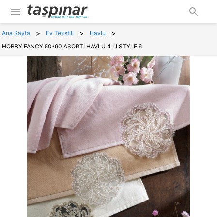
menu
search
>
>
>
Ana Sayfa
Ev Tekstili
Havlu
HOBBY FANCY 50*90 ASORTİ HAVLU 4 LI STYLE 6