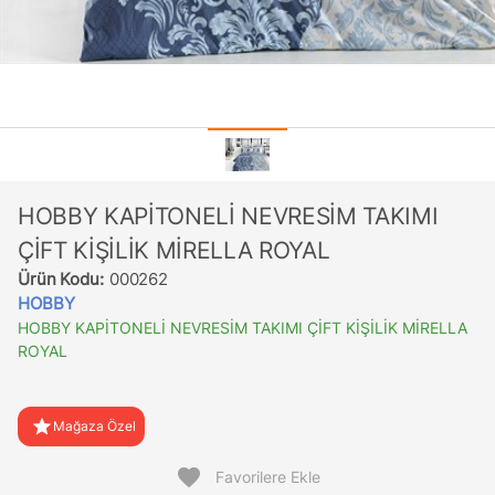
HOBBY KAPİTONELİ NEVRESİM TAKIMI
ÇİFT KİŞİLİK MİRELLA ROYAL
Ürün Kodu:
000262
HOBBY
HOBBY KAPİTONELİ NEVRESİM TAKIMI ÇİFT KİŞİLİK MİRELLA
ROYAL
star
Mağaza Özel
favorite
Favorilere Ekle