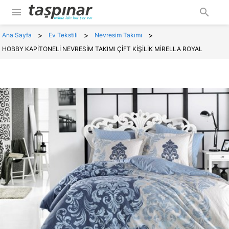
menu
search
>
>
>
Ana Sayfa
Ev Tekstili
Nevresim Takımı
HOBBY KAPİTONELİ NEVRESİM TAKIMI ÇİFT KİŞİLİK MİRELLA ROYAL