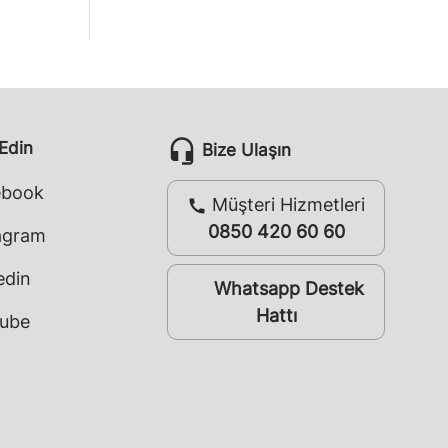
headset_mic
 Edin
Bize Ulaşın
ebook
Müşteri Hizmetleri
call
0850 420 60 60
agram
edin
Whatsapp Destek
whatsapp
Hattı
ube