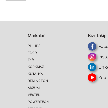
Markalar
Bizi Takip
PHILIPS
Fac
FAKIR
Inst
Tefal
KORKMAZ
Link
KÜTAHYA
Yout
REMİNGTON
ARZUM
VESTEL
POWERTECH