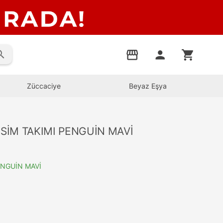
rch
storefront
person
shopping_cart
Züccaciye
Beyaz Eşya
SİM TAKIMI PENGUİN MAVİ
ENGUİN MAVİ