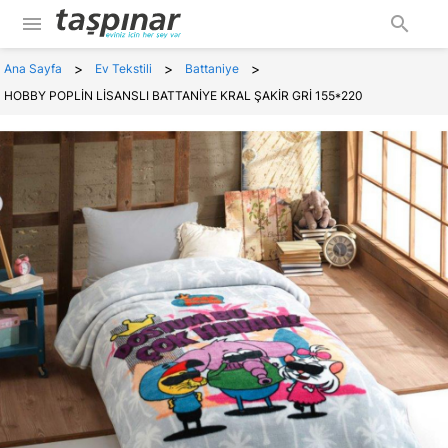
menu
search
>
>
>
Ana Sayfa
Ev Tekstili
Battaniye
HOBBY POPLİN LİSANSLI BATTANİYE KRAL ŞAKİR GRİ 155*220