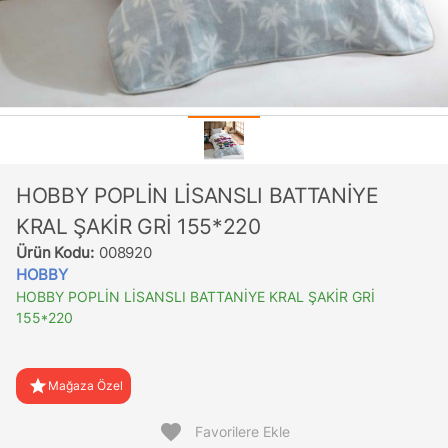
HOBBY POPLİN LİSANSLI BATTANİYE
KRAL ŞAKİR GRİ 155*220
Ürün Kodu:
008920
HOBBY
HOBBY POPLİN LİSANSLI BATTANİYE KRAL ŞAKİR GRİ
155*220
star
Mağaza Özel
favorite
Favorilere Ekle