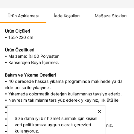
Ürün Açıklaması
İade Koşulları
Mağaza Stokları
Ürün Ölçüleri
• 155x220 cm
Ürün Özellikleri
• Malzeme: %100 Polyester
• Kanserojen Boya İçermez.
Bakım ve Yıkama Önerileri
• 40 derecede hassas yıkama programında makinede ya da
elde bol su ile yıkayınız.
• Yıkamada colormatik deterjan kullanmanızı tavsiye ederiz.
• Nevresim takımlarını ters yüz ederek yıkayınız, ılık ütü ile
ütüleyiniz.
close
• Asarak veya düz bir zemine sererek kurutunuz.
Size daha iyi bir hizmet sunmak için kişisel
• Islak bekletmeyiniz.
veri politikamıza uygun olarak çerezleri
• Yıkama esnasında açık ve koyu renkleri ayrı yıkayınız.
kullanıyoruz.
• Asla çamaşır suyu ve ağartıcı kullanmayınız.