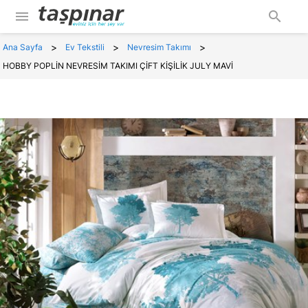
menu
search
>
>
>
Ana Sayfa
Ev Tekstili
Nevresim Takımı
HOBBY POPLİN NEVRESİM TAKIMI ÇİFT KİŞİLİK JULY MAVİ