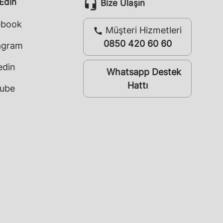
headset_mic
 Edin
Bize Ulaşın
ebook
Müşteri Hizmetleri
call
0850 420 60 60
agram
edin
Whatsapp Destek
whatsapp
Hattı
ube