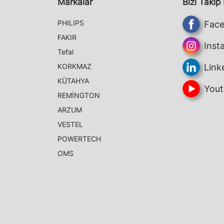
Markalar
Bizi Takip
PHILIPS
Fac
FAKIR
Inst
Tefal
KORKMAZ
Link
KÜTAHYA
Yout
REMİNGTON
ARZUM
VESTEL
POWERTECH
OMS