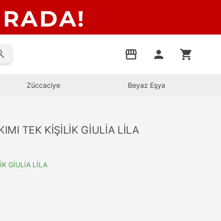
rch
storefront
person
shopping_cart
Züccaciye
Beyaz Eşya
MI TEK KİŞİLİK GİULİA LİLA
K GİULİA LİLA