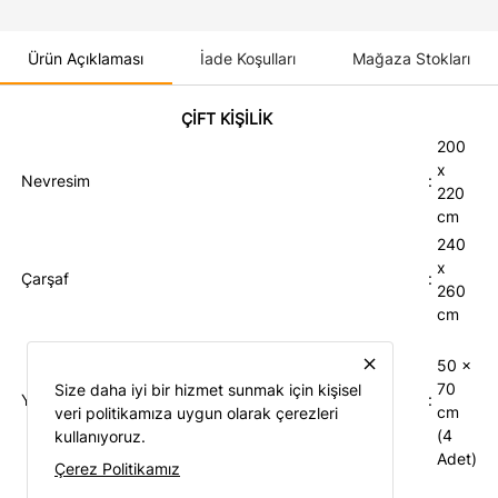
Ürün Açıklaması
İade Koşulları
Mağaza Stokları
ÇİFT KİŞİLİK
200
x
Nevresim
:
220
cm
240
x
Çarşaf
:
260
cm
close
50 x
70
Size daha iyi bir hizmet sunmak için kişisel
Yastık
:
cm
veri politikamıza uygun olarak çerezleri
(4
kullanıyoruz.
Adet)
Çerez Politikamız