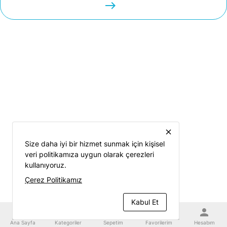
easts
close
Size daha iyi bir hizmet sunmak için kişisel
veri politikamıza uygun olarak çerezleri
kullanıyoruz.
Çerez Politikamız
Kabul Et
home
category
shopping_cart
favorite
person
Ana Sayfa
Kategoriler
Sepetim
Favorilerim
Hesabım