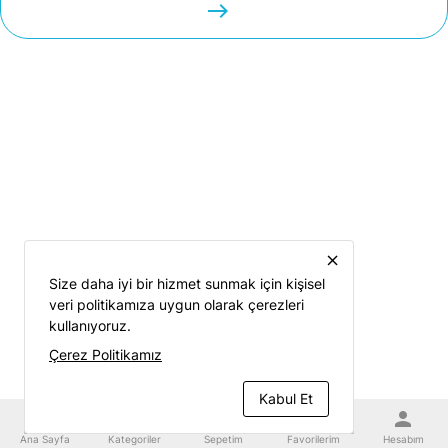
easts
close
Size daha iyi bir hizmet sunmak için kişisel
veri politikamıza uygun olarak çerezleri
kullanıyoruz.
Çerez Politikamız
Kabul Et
home
category
shopping_cart
favorite
person
Ana Sayfa
Kategoriler
Sepetim
Favorilerim
Hesabım