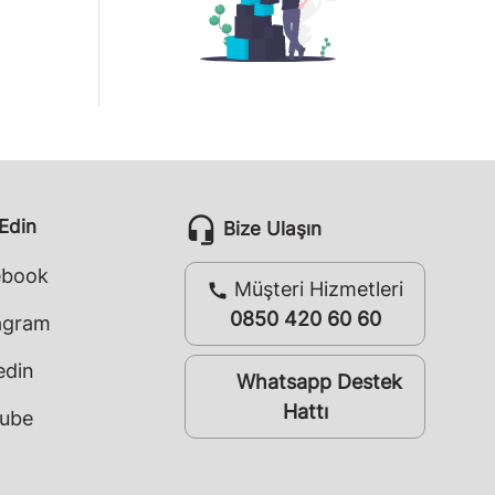
headset_mic
 Edin
Bize Ulaşın
ebook
Müşteri Hizmetleri
call
0850 420 60 60
agram
edin
Whatsapp Destek
whatsapp
Hattı
ube