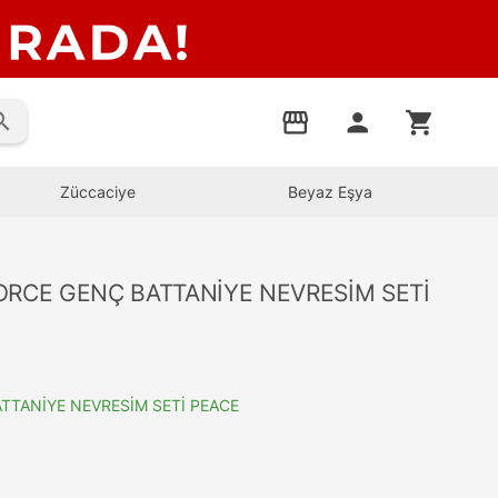
rch
storefront
person
shopping_cart
Züccaciye
Beyaz Eşya
ORCE GENÇ BATTANİYE NEVRESİM SETİ
TTANİYE NEVRESİM SETİ PEACE