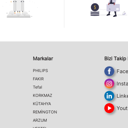
Markalar
Bizi Takip
PHILIPS
Fac
FAKIR
Inst
Tefal
KORKMAZ
Link
KÜTAHYA
Yout
REMİNGTON
ARZUM