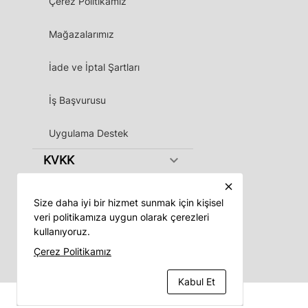
Çerez Politikamız
Mağazalarımız
İade ve İptal Şartları
İş Başvurusu
Uygulama Destek
keyboard_arrow_down
KVKK
close
Size daha iyi bir hizmet sunmak için kişisel
veri politikamıza uygun olarak çerezleri
kullanıyoruz.
Vadeli App
Çerez Politikamız
Kabul Et