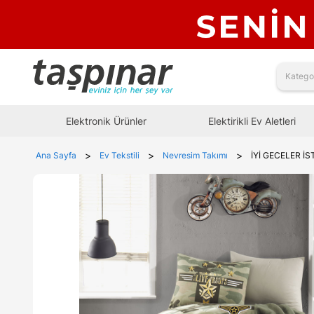
Elektronik Ürünler
Elektirikli Ev Aletleri
>
>
>
Ana Sayfa
Ev Tekstili
Nevresim Takımı
İYİ GECELER İ