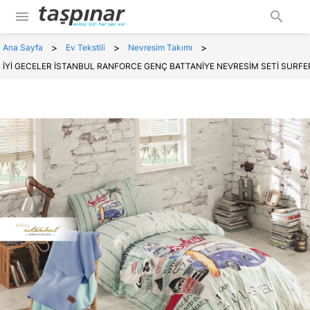
menu
search
>
>
>
Ana Sayfa
Ev Tekstili
Nevresim Takımı
İYİ GECELER İSTANBUL RANFORCE GENÇ BATTANİYE NEVRESİM SETİ SURFE