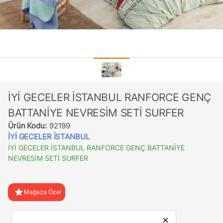
İYİ GECELER İSTANBUL RANFORCE GENÇ
BATTANİYE NEVRESİM SETİ SURFER
Ürün Kodu:
92199
İYİ GECELER İSTANBUL
İYİ GECELER İSTANBUL RANFORCE GENÇ BATTANİYE
NEVRESİM SETİ SURFER
star
Mağaza Özel
favorite
Favorilere Ekle
close