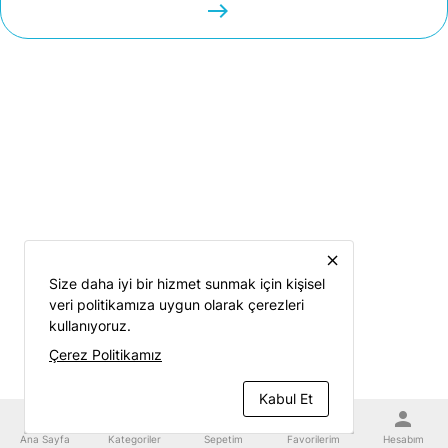
easts
close
Size daha iyi bir hizmet sunmak için kişisel
veri politikamıza uygun olarak çerezleri
kullanıyoruz.
Çerez Politikamız
Kabul Et
home
category
shopping_cart
favorite
person
Ana Sayfa
Kategoriler
Sepetim
Favorilerim
Hesabım