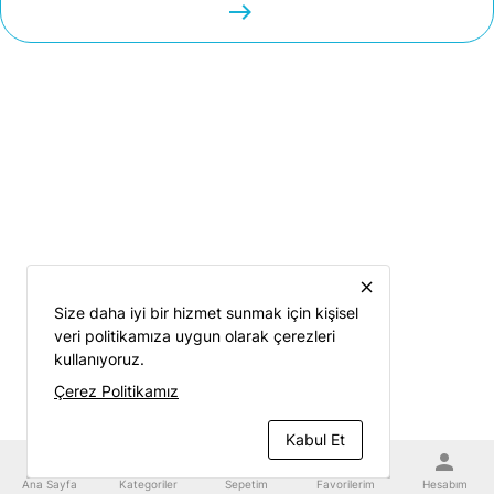
easts
close
Size daha iyi bir hizmet sunmak için kişisel
veri politikamıza uygun olarak çerezleri
kullanıyoruz.
Çerez Politikamız
Kabul Et
home
category
shopping_cart
favorite
person
Ana Sayfa
Kategoriler
Sepetim
Favorilerim
Hesabım