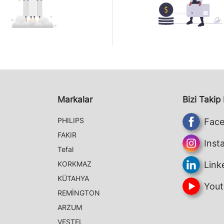
Markalar
Bizi Takip
PHILIPS
Fac
FAKIR
Inst
Tefal
KORKMAZ
Link
KÜTAHYA
Yout
REMİNGTON
ARZUM
VESTEL