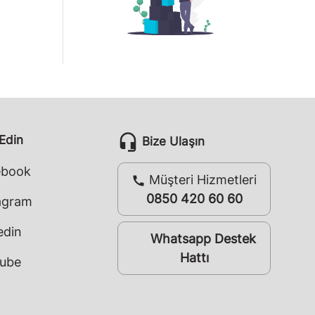
headset_mic
 Edin
Bize Ulaşın
ebook
Müşteri Hizmetleri
call
0850 420 60 60
agram
edin
Whatsapp Destek
whatsapp
Hattı
ube