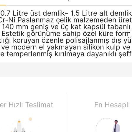
0.7 Litre üst demlik– 1.5 Litre alt demlik
Cr-Ni Paslanmaz çelik malzemeden üreti
140 mm geniş ve üç kat kapsül tabanlı
Estetik görünüme sahip özel küre form
klığı koruyan özenle polisajlanmış dış yü
ve modern el yakmayan silikon kulp ve
 temperlenmiş kırılmaya dayanıklı şef
er Hızlı Teslimat
En Hesaplı