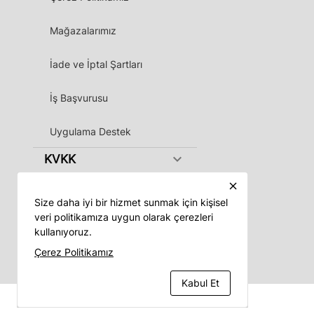
Mağazalarımız
İade ve İptal Şartları
İş Başvurusu
Uygulama Destek
keyboard_arrow_down
KVKK
close
Size daha iyi bir hizmet sunmak için kişisel
veri politikamıza uygun olarak çerezleri
kullanıyoruz.
Vadeli App
Çerez Politikamız
Kabul Et