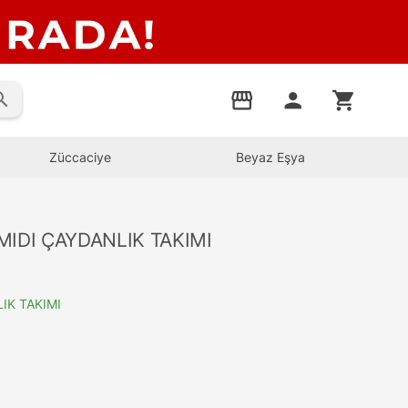
rch
storefront
person
shopping_cart
Züccaciye
Beyaz Eşya
MIDI ÇAYDANLIK TAKIMI
IK TAKIMI