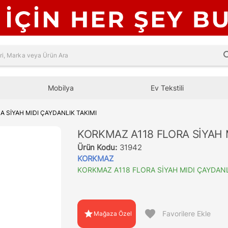
sea
Mobilya
Ev Tekstili
 SİYAH MIDI ÇAYDANLIK TAKIMI
KORKMAZ A118 FLORA SİYAH 
Ürün Kodu:
31942
KORKMAZ
KORKMAZ A118 FLORA SİYAH MIDI ÇAYDANL
favorite
star
Favorilere Ekle
Mağaza Özel