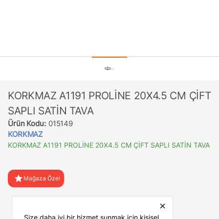
KORKMAZ A1191 PROLİNE 20X4.5 CM ÇİFT
SAPLI SATİN TAVA
Ürün Kodu:
015149
KORKMAZ
KORKMAZ A1191 PROLİNE 20X4.5 CM ÇİFT SAPLI SATİN TAVA
star
Mağaza Özel
favorite
Favorilere Ekle
close
Size daha iyi bir hizmet sunmak için kişisel