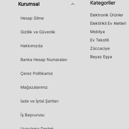
Kategoriler
keyboard_arrow_down
Kurumsal
Elektronik Ürünler
Hesap Silme
Elektirikli Ev Aletleri
Mobilya
Gizlilik ve Güvenlik
Ev Tekstili
Hakkımızda
Züccaciye
Beyaz Eşya
Banka Hesap Numaraları
Çerez Politikamız
Mağazalarımız
İade ve İptal Şartları
İş Başvurusu
Uygulama Destek