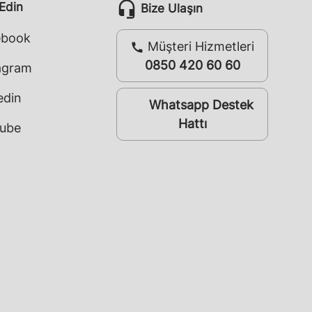
headset_mic
 Edin
Bize Ulaşın
ebook
Müşteri Hizmetleri
call
0850 420 60 60
agram
edin
Whatsapp Destek
whatsapp
Hattı
ube