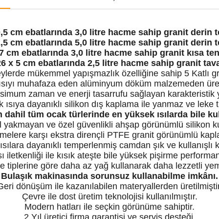
,5 cm ebatlarında 3,0 litre hacme sahip granit derin 
,5 cm ebatlarında 5,0 litre hacme sahip granit derin 
7 cm ebatlarında 3,0 litre hacme sahip granit kısa te
6 x 5 cm ebatlarında 2,5 litre hacme sahip granit tav
eylerde mükemmel yapışmazlık özelliğine sahip 5 Katlı g
sıyı muhafaza eden alüminyum döküm malzemeden üreti
imum zaman ve enerji tasarrufu sağlayan karakteristik 
 ısıya dayanıklı silikon dış kaplama ile yanmaz ve leke 
 dahil tüm ocak türlerinde en yüksek ısılarda bile ku
 yakmayan ve özel güvenlikli ahşap görünümlü silikon ku
lmelere karşı ekstra dirençli PTFE granit görünümlü kap
sılara dayanıklı temperlenmiş camdan şık ve kullanışlı k
ı iletkenliği ile kısık ateşte bile yüksek pişirme performan
e tiplerine göre daha az yağ kullanarak daha lezzetli ye
Bulaşık makinasında sorunsuz kullanabilme imkânı.
Geri dönüşüm ile kazanılabilen materyallerden üretilmiştir
Çevre ile dost üretim teknolojisi kullanılmıştır.
Modern hatları ile seçkin görünüme sahiptir.
2 Yıl üretici firma garantisi ve servis desteği.