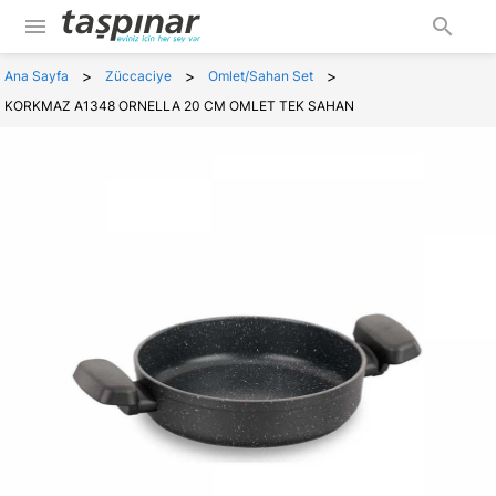
menu
search
>
>
>
Ana Sayfa
Züccaciye
Omlet/Sahan Set
KORKMAZ A1348 ORNELLA 20 CM OMLET TEK SAHAN