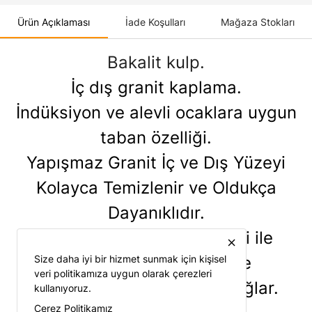
Ürün Açıklaması
İade Koşulları
Mağaza Stokları
Bakalit kulp.
İç dış granit kaplama.
İndüksiyon ve alevli ocaklara uygun
taban özelliği.
Yapışmaz Granit İç ve Dış Yüzeyi
Kolayca Temizlenir ve Oldukça
Dayanıklıdır.
Granit Kaplama Teknolojisi ile
close
Size daha iyi bir hizmet sunmak için kişisel
Yüksek Kalitede Pişirme
veri politikamıza uygun olarak çerezleri
Performansı ve Kolaylık Sağlar.
kullanıyoruz.
Çerez Politikamız