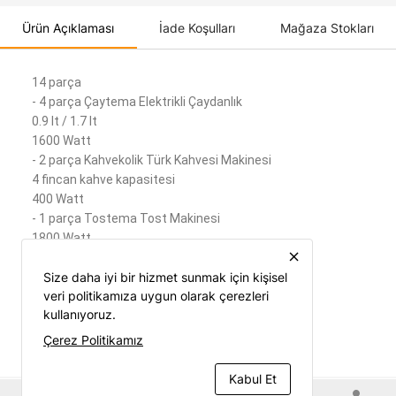
Ürün Açıklaması
İade Koşulları
Mağaza Stokları
14 parça
- 4 parça Çaytema Elektrikli Çaydanlık
0.9 lt / 1.7 lt
1600 Watt
- 2 parça Kahvekolik Türk Kahvesi Makinesi
4 fincan kahve kapasitesi
400 Watt
- 1 parça Tostema Tost Makinesi
1800 Watt
close
- 7 parça Mia Mega Blender Seti
Size daha iyi bir hizmet sunmak için kişisel
1500 ml kapasiteli doğrama haznesi
veri politikamıza uygun olarak çerezleri
1000 ml kapasiteli çırpıcı haznesi
kullanıyoruz.
850 Watt
4 bıçaklı
Çerez Politikamız
Kabul Et