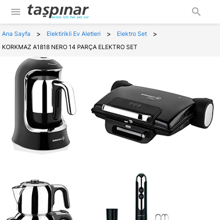
menu
search
>
>
>
Ana Sayfa
Elektirikli Ev Aletleri
Elektro Set
KORKMAZ A1818 NERO 14 PARÇA ELEKTRO SET