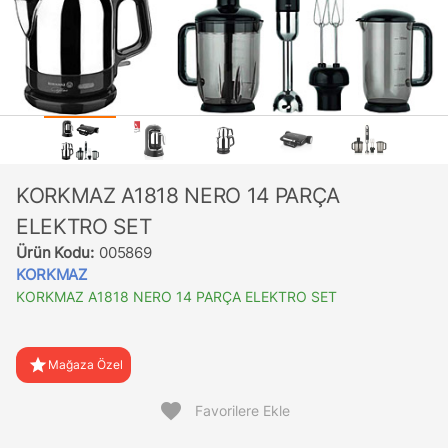
KORKMAZ A1818 NERO 14 PARÇA
ELEKTRO SET
Ürün Kodu:
005869
KORKMAZ
KORKMAZ A1818 NERO 14 PARÇA ELEKTRO SET
star
Mağaza Özel
favorite
Favorilere Ekle