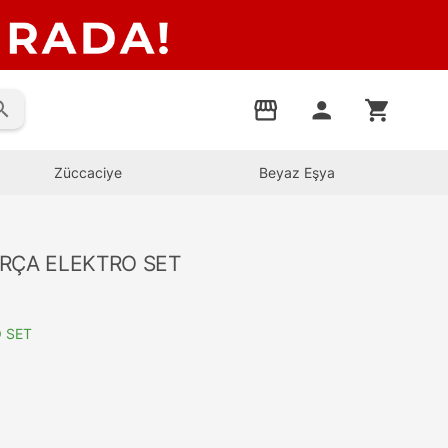
rch
storefront
person
shopping_cart
Züccaciye
Beyaz Eşya
ARÇA ELEKTRO SET
 SET