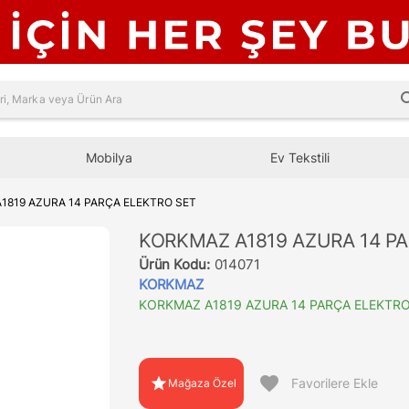
sea
Mobilya
Ev Tekstili
1819 AZURA 14 PARÇA ELEKTRO SET
KORKMAZ A1819 AZURA 14 P
Ürün Kodu:
014071
KORKMAZ
KORKMAZ A1819 AZURA 14 PARÇA ELEKTRO
favorite
star
Favorilere Ekle
Mağaza Özel