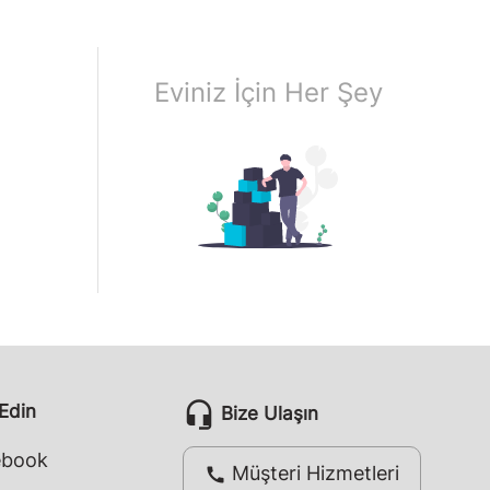
Eviniz İçin Her Şey
headset_mic
 Edin
Bize Ulaşın
ebook
Müşteri Hizmetleri
call