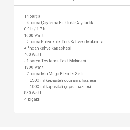
14 parça
- 4 parça Çaytema Elektrikli Çaydanlık
0.9 lt / 1.7 lt
1600 Watt
- 2 parça Kahvekolik Türk Kahvesi Makinesi
4 fincan kahve kapasitesi
400 Watt
- 1 parça Tostema Tost Makinesi
1800 Watt
- 7 parça Mia Mega Blender Seti
1500 ml kapasiteli doğrama haznesi
1000 ml kapasiteli çırpıcı haznesi
850 Watt
4 bıçaklı