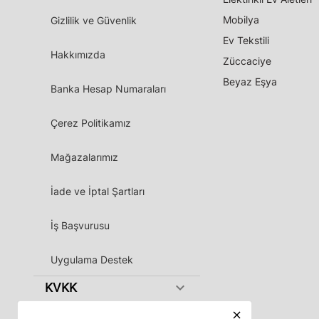
Mobilya
Gizlilik ve Güvenlik
Ev Tekstili
Hakkımızda
Züccaciye
Beyaz Eşya
Banka Hesap Numaraları
Çerez Politikamız
Mağazalarımız
İade ve İptal Şartları
İş Başvurusu
Uygulama Destek
keyboard_arrow_down
KVKK
close