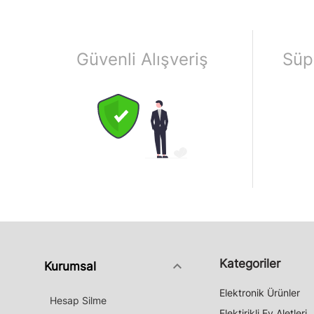
Güvenli Alışveriş
Süp
Kategoriler
keyboard_arrow_down
Kurumsal
Elektronik Ürünler
Hesap Silme
Elektirikli Ev Aletleri