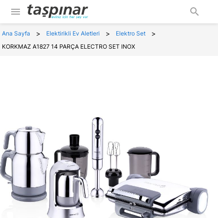
menu
search
>
>
>
Ana Sayfa
Elektirikli Ev Aletleri
Elektro Set
KORKMAZ A1827 14 PARÇA ELECTRO SET INOX