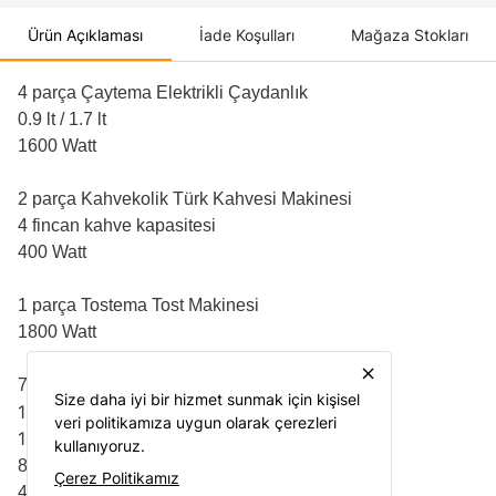
Ürün Açıklaması
İade Koşulları
Mağaza Stokları
4 parça Çaytema Elektrikli Çaydanlık
0.9 lt / 1.7 lt
1600 Watt
2 parça Kahvekolik Türk Kahvesi Makinesi
4 fincan kahve kapasitesi
400 Watt
1 parça Tostema Tost Makinesi
1800 Watt
close
7 parça Mia Mega Blender Seti
Size daha iyi bir hizmet sunmak için kişisel
1500 ml kapasiteli doğrama haznesi
veri politikamıza uygun olarak çerezleri
1000 ml kapasiteli çırpıcı haznesi
kullanıyoruz.
850 Watt
Çerez Politikamız
4 bıçaklı