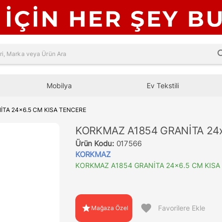
sea
Mobilya
Ev Tekstili
TA 24x6.5 CM KISA TENCERE
KORKMAZ A1854 GRANİTA 24x
Ürün Kodu:
017566
KORKMAZ
KORKMAZ A1854 GRANİTA 24x6.5 CM KISA
favorite
star
Favorilere Ekle
Mağaza Özel