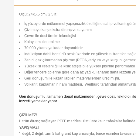
Ölçü: 24x6.5 cm / 2.5 lt
İç yüzeylerde mükemmel yapışmazlık özelliğine sahip volkanit gö
Çizilmeye karşı ekstra direnç ve dayanım
Çevre ile dost üretim teknolojisi
Kolay temizlenebilme
70.000 yıkamaya kadar dayanıklıdır.
İndüksiyon dahil her türlü ocak üzerinde en yüksek ısı transferi sa
Zehirli gaz çıkarmadan pişirme (PFOA,kadyum veya kurşun içermez
Yüksek ısı iletkenliği ile kısık ateşte bile yüksek pişirme performansı
Diğer tencere tiplerine göre daha az yağ kullanarak daha lezzetli y
Geri dönüşüm ile kazanılabilen materyallerden üretilmiştir.
Volkanit kaplamanın ham maddesi, Weilburg tarafından almanya'da üs
Geri dönüşümlü, tamamen doğal malzemeden, çevre dostu teknoloji ile ür
lezzetli yemekler yapar.
ÇİZİLMEZ!
Üstün direnç sağlayan PTFE maddesi; üst üste kalın tabakalar halinde y
YAPIŞMAZ!
1 değil, 2 değil, tam 5 kat granit kaplamasıyla, tenceresinden tavasına