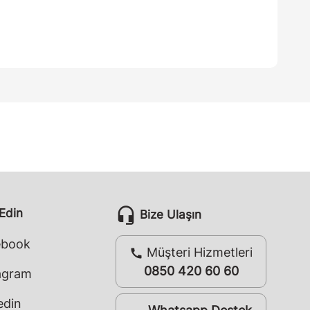
headset_mic
 Edin
Bize Ulaşın
ebook
Müşteri Hizmetleri
call
0850 420 60 60
agram
edin