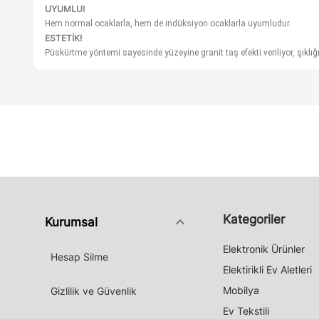
UYUMLU!
Hem normal ocaklarla, hem de indüksiyon ocaklarla uyumludur.
ESTETİK!
Püskürtme yöntemi sayesinde yüzeyine granit taş efekti veriliyor, şıklığını
Kategoriler
keyboard_arrow_down
Kurumsal
Elektronik Ürünler
Hesap Silme
Elektirikli Ev Aletleri
Mobilya
Gizlilik ve Güvenlik
Ev Tekstili