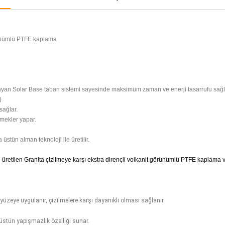
rünümlü PTFE kaplama
ğlayan Solar Base taban sistemi sayesinde maksimum zaman ve enerji tasarrufu sağl
)
 sağlar.
emekler yapar.
tün alman teknoloji ile üretilir.
etilen Granita çizilmeye karşı ekstra dirençli volkanit görünümlü PTFE kaplama ve
üzeye uygulanır, çizilmelere karşı dayanıklı olması sağlanır.
 üstün yapışmazlık özelliği sunar.