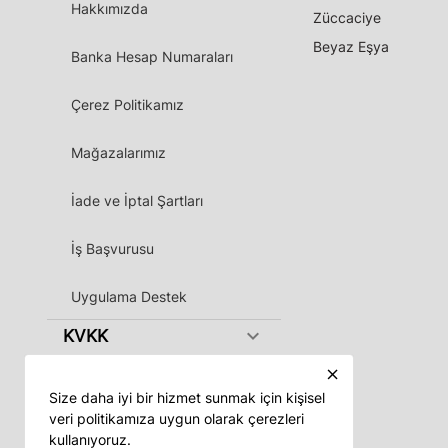
Hakkımızda
Züccaciye
Beyaz Eşya
Banka Hesap Numaraları
Çerez Politikamız
Mağazalarımız
İade ve İptal Şartları
İş Başvurusu
Uygulama Destek
keyboard_arrow_down
KVKK
close
Size daha iyi bir hizmet sunmak için kişisel
veri politikamıza uygun olarak çerezleri
kullanıyoruz.