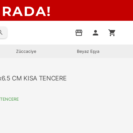
rch
storefront
person
shopping_cart
Züccaciye
Beyaz Eşya
6.5 CM KISA TENCERE
 TENCERE