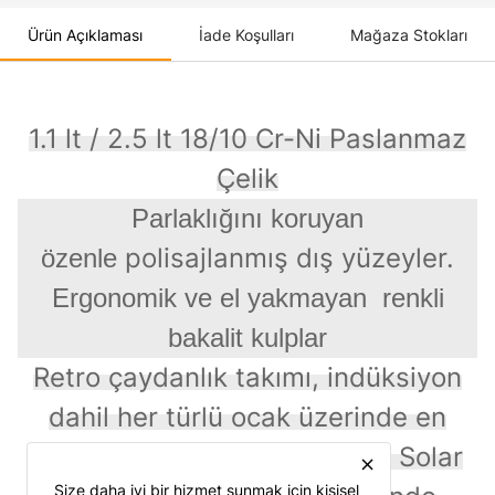
Ürün Açıklaması
İade Koşulları
Mağaza Stokları
1.1 lt / 2.5 lt 18/10 Cr-Ni Paslanmaz
Çelik
Parlaklığını koruyan
polisajlanmış dış yüzeyler.
özenle
Ergonomik ve el yakmayan
renkli
bakalit kulplar
Retro çaydanlık takımı, indüksiyon
dahil her türlü ocak üzerinde en
yüksek ısı transferi sağlayan Solar
close
Size daha iyi bir hizmet sunmak için kişisel