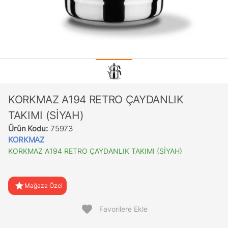
KORKMAZ A194 RETRO ÇAYDANLIK
TAKIMI (SİYAH)
Ürün Kodu:
75973
KORKMAZ
KORKMAZ A194 RETRO ÇAYDANLIK TAKIMI (SİYAH)
star
Mağaza Özel
favorite
Favorilere Ekle