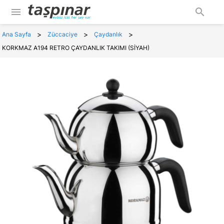
menu
search
>
>
>
Ana Sayfa
Züccaciye
Çaydanlık
KORKMAZ A194 RETRO ÇAYDANLIK TAKIMI (SİYAH)