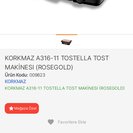
KORKMAZ A316-11 TOSTELLA TOST
MAKİNESI (ROSEGOLD)
Ürün Kodu:
009823
KORKMAZ
KORKMAZ A316-11 TOSTELLA TOST MAKİNESI (ROSEGOLD)
star
Mağaza Özel
favorite
Favorilere Ekle