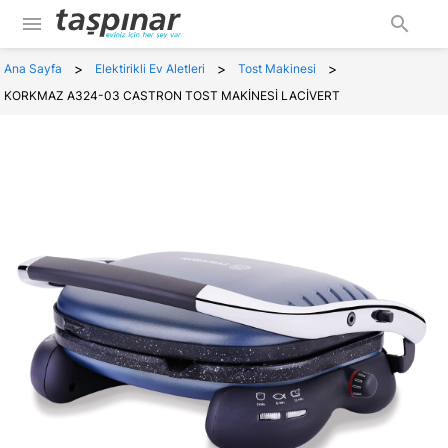
menu
search
>
>
>
Ana Sayfa
Elektirikli Ev Aletleri
Tost Makinesi
KORKMAZ A324-03 CASTRON TOST MAKİNESİ LACİVERT