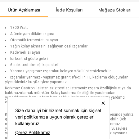
Ürün Açıklaması
İade Koşulları
Mağaza Stokları
1800 Watt
Alüminyum döküm ızgara
Otomatik termostat ısı ayarı
Yağın kolay akmasını sağlayan özel ızgaralar
Kademeli ısı ayarı
Isı kontrol göstergeleri
6 adet tost ekmeği kapasiteli
Yanmaz yapışmaz ızgaraları kolayca sökülüp temizlenebilir.
Izgaralar yanmaz - yapışmaz granit efektli PTFE kaplama olduğundan
yiyecekleriniz bu yüzeylere yapışmaz.
Korkmaz Castron ile ister leziz tostlar, isterseniz ızgara özelliğiyle et ya da
balık hazırlamak mümkün. Kolay bastırma özelliği ile yorulmadan
yiyeceklerinizi hem yağsız hem sağlıklı bir biçimde pişirmenize yardımcı
oluyor.
close
Size daha iyi bir hizmet sunmak için kişisel
Korkmaz Castron, otomatik ısı kontrolü ve döküm ızgarası sayesinde yalnız
veri politikamıza uygun olarak çerezleri
gerekli olan enerjiyi harcar. Izgaraları kolayca sökülüp temizlenebilir. Çok
kullanıyoruz.
maksatlı pişirme ve kızartma özelliklerine sahiptir. Izgaralar yanmaz-
yapışmaz PTFE maddesi ile kaplı olduğundan yiyecekleriniz bu yüzeylere
Çerez Politikamız
yapışmaz. Sandviç, tost yapma özelliklerine ilaveten ızgara pozisyonuna
getirilmesi halinde ızgara yapımında da kullanılabilir.