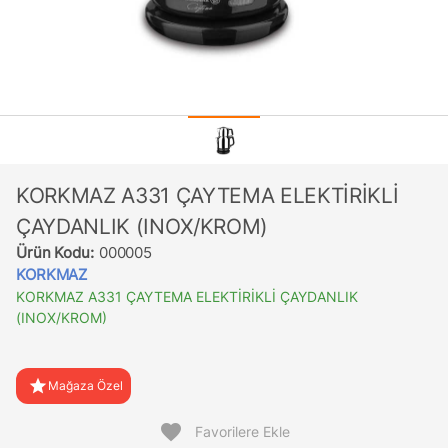
KORKMAZ A331 ÇAYTEMA ELEKTİRİKLİ
ÇAYDANLIK (INOX/KROM)
Ürün Kodu:
000005
KORKMAZ
KORKMAZ A331 ÇAYTEMA ELEKTİRİKLİ ÇAYDANLIK
(INOX/KROM)
star
Mağaza Özel
favorite
Favorilere Ekle