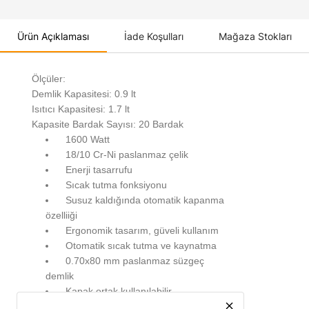
Ürün Açıklaması
İade Koşulları
Mağaza Stokları
Ölçüler:
Demlik Kapasitesi: 0.9 lt
Isıtıcı Kapasitesi: 1.7 lt
Kapasite Bardak Sayısı: 20 Bardak
1600 Watt
18/10 Cr-Ni paslanmaz çelik
Enerji tasarrufu
Sıcak tutma fonksiyonu
Susuz kaldığında otomatik kapanma
özelliiği
Ergonomik tasarım, güveli kullanım
Otomatik sıcak tutma ve kaynatma
0.70x80 mm paslanmaz süzgeç
demlik
Kapak ortak kullanılabilir.
close
Çaytema elektrikli çaydanlık takımı, tek seferde