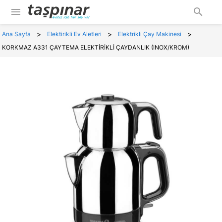
menu
search
>
>
>
Ana Sayfa
Elektirikli Ev Aletleri
Elektrikli Çay Makinesi
KORKMAZ A331 ÇAYTEMA ELEKTİRİKLİ ÇAYDANLIK (INOX/KROM)