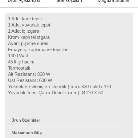
Ürün Açıklaması
İade Koşulları
Mağaza Stokları
1 Adet kare tepsi
1 Adet yuvarlak tepsi
1 Adet iç ızgara
Krom kaplı tel ızgara
Ayarlı pişirme süresi
Emaye iç kaplama ve tepsiler
1400 Watt
45 lt iç hacim
Termostatlı
Alt Rezistans: 800 W
Üst Rezistans: 600 W
Yükseklik / Genişlik / Derinlik (mm): 330 / 590 / 470
Yuvarlak Tepsi Çap x Derinlik (mm): Ø410 X 50
Ürün Özellikleri
Maksimum Güç