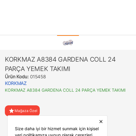
KORKMAZ A8384 GARDENA COLL 24
PARÇA YEMEK TAKIMI
Ürün Kodu:
015458
KORKMAZ
KORKMAZ A8384 GARDENA COLL 24 PARÇA YEMEK TAKIMI
star
Mağaza Özel
close
favorite
Favorilere Ekle
Size daha iyi bir hizmet sunmak için kişisel
veri politikamıza uygun olarak çerezleri