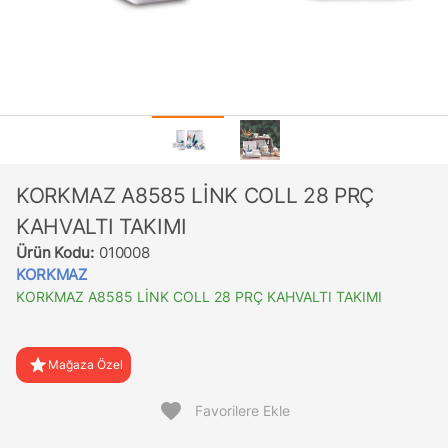
KORKMAZ A8585 LİNK COLL 28 PRÇ
KAHVALTI TAKIMI
Ürün Kodu:
010008
KORKMAZ
KORKMAZ A8585 LİNK COLL 28 PRÇ KAHVALTI TAKIMI
star
Mağaza Özel
favorite
Favorilere Ekle