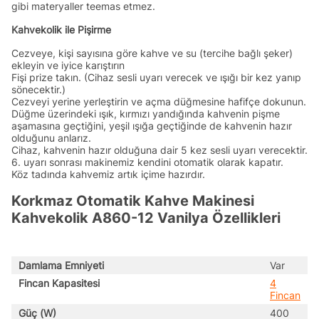
gibi materyaller teemas etmez.
Kahvekolik ile Pişirme
Cezveye, kişi sayısına göre kahve ve su (tercihe bağlı şeker)
ekleyin ve iyice karıştırın
Fişi prize takın. (Cihaz sesli uyarı verecek ve ışığı bir kez yanıp
sönecektir.)
Cezveyi yerine yerleştirin ve açma düğmesine hafifçe dokunun.
Düğme üzerindeki ışık, kırmızı yandığında kahvenin pişme
aşamasına geçtiğini, yeşil ışığa geçtiğinde de kahvenin hazır
olduğunu anlarız.
Cihaz, kahvenin hazır olduğuna dair 5 kez sesli uyarı verecektir.
6. uyarı sonrası makinemiz kendini otomatik olarak kapatır.
Köz tadında kahvemiz artık içime hazırdır.
Korkmaz Otomatik Kahve Makinesi
Kahvekolik A860-12 Vanilya Özellikleri
Damlama Emniyeti
Var
Fincan Kapasitesi
4
Fincan
Güç (W)
400