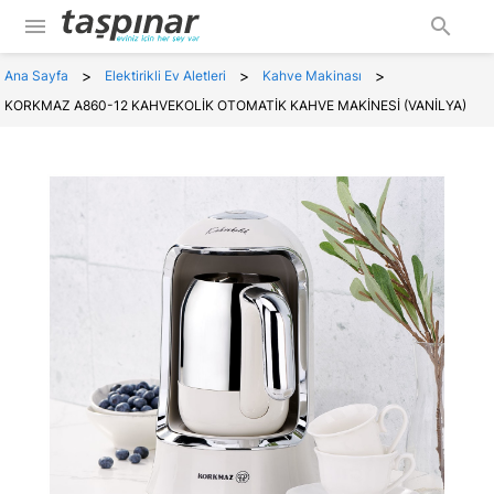
menu
search
>
>
>
Ana Sayfa
Elektirikli Ev Aletleri
Kahve Makinası
KORKMAZ A860-12 KAHVEKOLİK OTOMATİK KAHVE MAKİNESİ (VANİLYA)