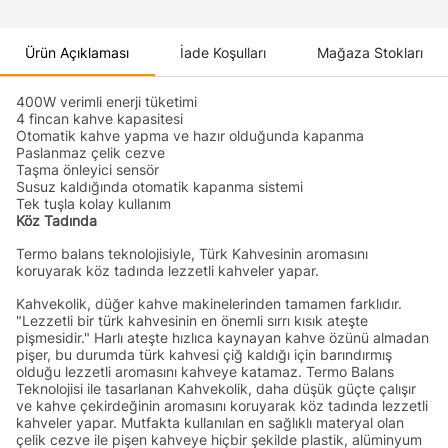
Ürün Açıklaması
İade Koşulları
Mağaza Stokları
400W verimli enerji tüketimi
4 fincan kahve kapasitesi
Otomatik kahve yapma ve hazır olduğunda kapanma
Paslanmaz çelik cezve
Taşma önleyici sensör
Susuz kaldığında otomatik kapanma sistemi
Tek tuşla kolay kullanım
Köz Tadında
Termo balans teknolojisiyle, Türk Kahvesinin aromasını
koruyarak köz tadında lezzetli kahveler yapar.
Kahvekolik, düğer kahve makinelerinden tamamen farklıdır.
"Lezzetli bir türk kahvesinin en önemli sırrı kısık ateşte
pişmesidir." Harlı ateşte hızlıca kaynayan kahve özünü almadan
pişer, bu durumda türk kahvesi çiğ kaldığı için barındırmış
olduğu lezzetli aromasını kahveye katamaz. Termo Balans
Teknolojisi ile tasarlanan Kahvekolik, daha düşük güçte çalışır
ve kahve çekirdeğinin aromasını koruyarak köz tadında lezzetli
kahveler yapar. Mutfakta kullanılan en sağlıklı materyal olan
çelik cezve ile pişen kahveye hiçbir şekilde plastik, alüminyum