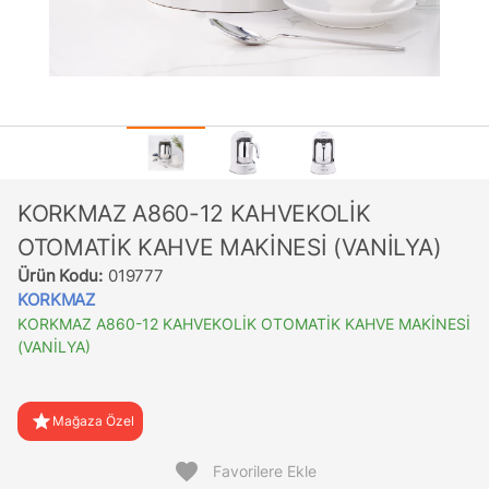
KORKMAZ A860-12 KAHVEKOLİK
OTOMATİK KAHVE MAKİNESİ (VANİLYA)
Ürün Kodu:
019777
KORKMAZ
KORKMAZ A860-12 KAHVEKOLİK OTOMATİK KAHVE MAKİNESİ
(VANİLYA)
star
Mağaza Özel
favorite
Favorilere Ekle