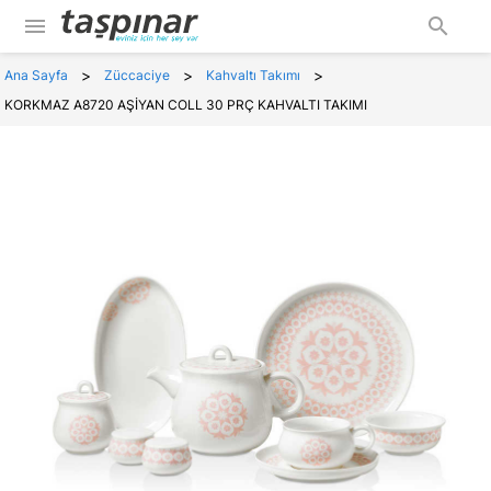
menu
search
>
>
>
Ana Sayfa
Züccaciye
Kahvaltı Takımı
KORKMAZ A8720 AŞİYAN COLL 30 PRÇ KAHVALTI TAKIMI