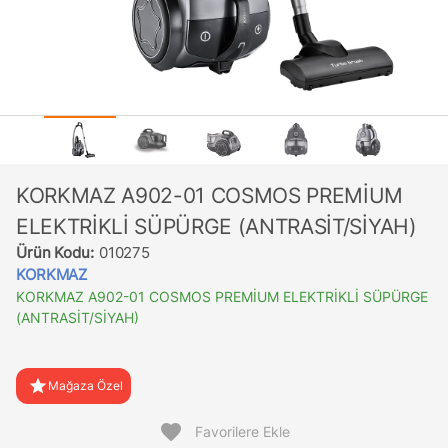
KORKMAZ A902-01 COSMOS PREMİUM
ELEKTRİKLİ SÜPÜRGE (ANTRASİT/SİYAH)
Ürün Kodu:
010275
KORKMAZ
KORKMAZ A902-01 COSMOS PREMİUM ELEKTRİKLİ SÜPÜRGE
(ANTRASİT/SİYAH)
star
Mağaza Özel
favorite
Favorilere Ekle