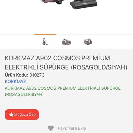
KORKMAZ A902 COSMOS PREMİUM
ELEKTRİKLİ SÜPÜRGE (ROSAGOLD/SİYAH)
Ürün Kodu:
010273
KORKMAZ
KORKMAZ A902 COSMOS PREMİUM ELEKTRİKLİ SÜPÜRGE
(ROSAGOLD/SİYAH)
star
Mağaza Özel
favorite
Favorilere Ekle