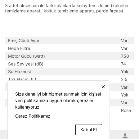
3 adet aksesuarı ile farklı alanlarda kolay temizleme (kalorifer
temizleme aparatı, koltuk temizleme aparatı, perde fırçası)
Emiş Gücü Ayarı
Var
Hepa Filtre
Var
Motor Gücü (watt)
750
Ses Seviyesi (dB)
74
Su Haznesi
Yok
Toz Hacmi (L)
2.5
close
Toz Haznesi
Var
Size daha iyi bir hizmet sunmak için kişisel
Toz Torbası
Yok
veri politikamıza uygun olarak çerezleri
Turbo Başlık
Var
kullanıyoruz.
Ürün Rengi
Rose
Çerez Politikamız
Kabul Et
home
category
shopping_cart
favorite
person