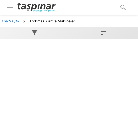
menu
search
>
Ana Sayfa
Korkmaz Kahve Makineleri
filter_alt
sort