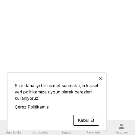
close
Size daha iyi bir hizmet sunmak için kişisel
veri politikamıza uygun olarak çerezleri
kullanıyoruz.
Çerez Politikamız
Kabul Et
home
category
shopping_cart
favorite
person
Ana Sayfa
Kategoriler
Sepetim
Favorilerim
Hesabım