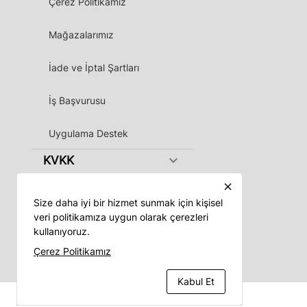
Çerez Politikamız
Mağazalarımız
İade ve İptal Şartları
İş Başvurusu
Uygulama Destek
keyboard_arrow_down
KVKK
close
Size daha iyi bir hizmet sunmak için kişisel
veri politikamıza uygun olarak çerezleri
kullanıyoruz.
Vadeli App
Çerez Politikamız
Kabul Et