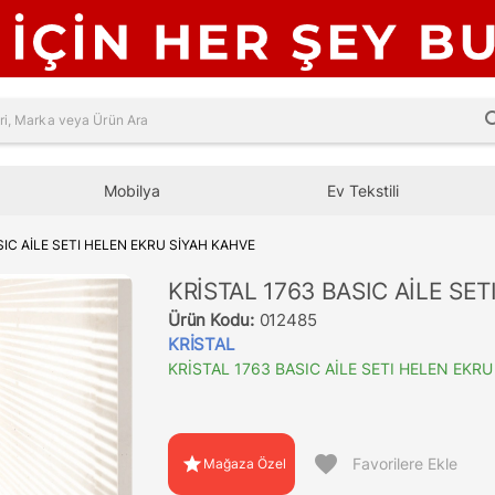
sea
Mobilya
Ev Tekstili
SIC AİLE SETI HELEN EKRU SİYAH KAHVE
KRİSTAL 1763 BASIC AİLE SE
Ürün Kodu:
012485
KRİSTAL
KRİSTAL 1763 BASIC AİLE SETI HELEN EKRU
favorite
star
Favorilere Ekle
Mağaza Özel