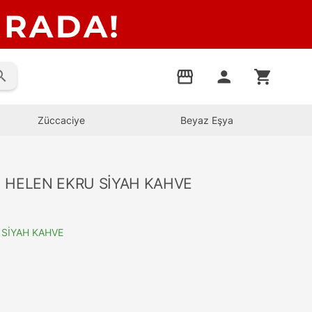
rch
storefront
person
shopping_cart
Züccaciye
Beyaz Eşya
TI HELEN EKRU SİYAH KAHVE
 SİYAH KAHVE