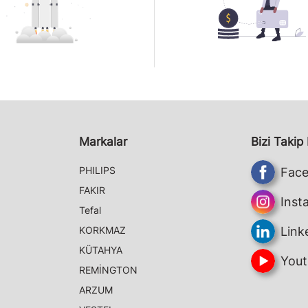
Markalar
Bizi Takip
PHILIPS
Fac
FAKIR
Inst
Tefal
KORKMAZ
Link
KÜTAHYA
Yout
REMİNGTON
ARZUM