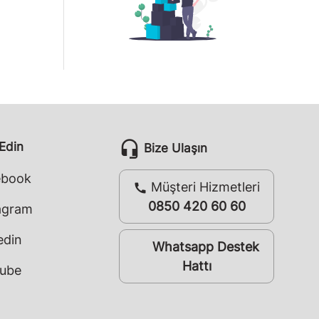
headset_mic
 Edin
Bize Ulaşın
ebook
Müşteri Hizmetleri
call
0850 420 60 60
agram
edin
Whatsapp Destek
whatsapp
Hattı
ube