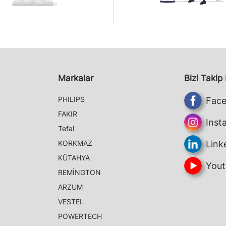
Markalar
Bizi Takip
PHILIPS
Fac
FAKIR
Inst
Tefal
KORKMAZ
Link
KÜTAHYA
Yout
REMİNGTON
ARZUM
VESTEL
POWERTECH