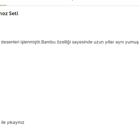
noz Seti
esenleri işlenmiştir.Bambu özelliği sayesinde uzun yıllar aynı yumuşak
le yıkayınız