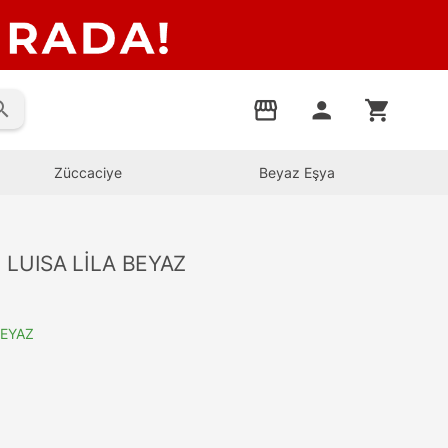
rch
storefront
person
shopping_cart
Züccaciye
Beyaz Eşya
I LUISA LİLA BEYAZ
BEYAZ