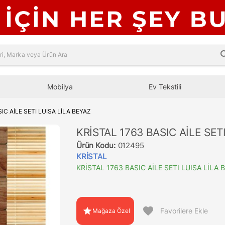
sea
Mobilya
Ev Tekstili
IC AİLE SETI LUISA LİLA BEYAZ
KRİSTAL 1763 BASIC AİLE SET
Ürün Kodu:
012495
KRİSTAL
KRİSTAL 1763 BASIC AİLE SETI LUISA LİLA 
favorite
star
Favorilere Ekle
Mağaza Özel