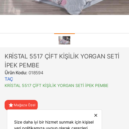
KRİSTAL 5517 ÇİFT KİŞİLİK YORGAN SETİ
İPEK PEMBE
Ürün Kodu:
018594
TAÇ
KRİSTAL 5517 ÇİFT KİŞİLİK YORGAN SETİ İPEK PEMBE
star
Mağaza Özel
close
favorite
Favorilere Ekle
Size daha iyi bir hizmet sunmak için kişisel
veri politikamıza uygun olarak çerezleri