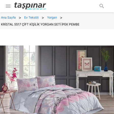
menu
search
>
>
>
Ana Sayfa
Ev Tekstili
Yorgan
KRİSTAL 5517 ÇİFT KİŞİLİK YORGAN SETİ İPEK PEMBE