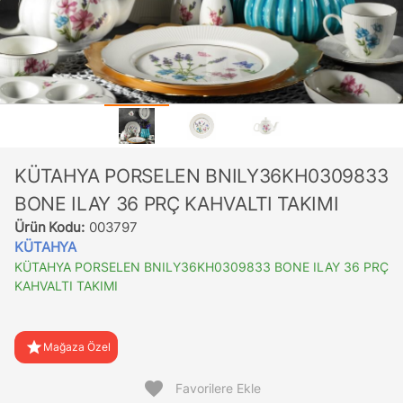
KÜTAHYA PORSELEN BNILY36KH0309833
BONE ILAY 36 PRÇ KAHVALTI TAKIMI
Ürün Kodu:
003797
KÜTAHYA
KÜTAHYA PORSELEN BNILY36KH0309833 BONE ILAY 36 PRÇ
KAHVALTI TAKIMI
star
Mağaza Özel
favorite
Favorilere Ekle