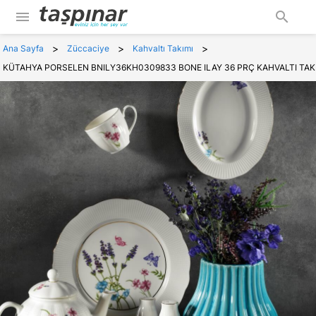
menu
search
>
>
>
Ana Sayfa
Züccaciye
Kahvaltı Takımı
KÜTAHYA PORSELEN BNILY36KH0309833 BONE ILAY 36 PRÇ KAHVALTI TAK