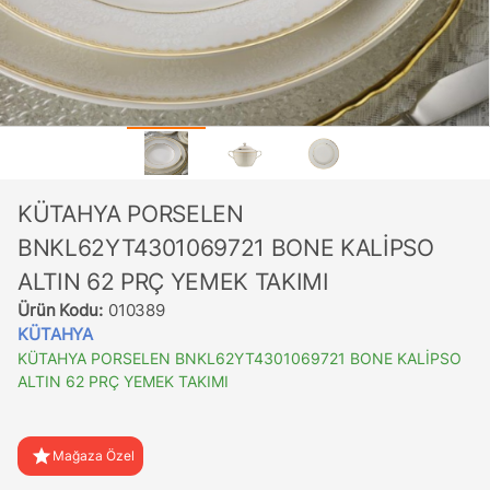
KÜTAHYA PORSELEN
BNKL62YT4301069721 BONE KALİPSO
ALTIN 62 PRÇ YEMEK TAKIMI
Ürün Kodu:
010389
KÜTAHYA
KÜTAHYA PORSELEN BNKL62YT4301069721 BONE KALİPSO
ALTIN 62 PRÇ YEMEK TAKIMI
star
Mağaza Özel