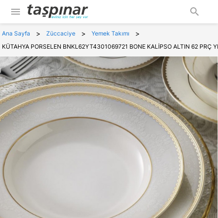
menu
search
>
>
>
Ana Sayfa
Züccaciye
Yemek Takımı
KÜTAHYA PORSELEN BNKL62YT4301069721 BONE KALİPSO ALTIN 62 PRÇ Y