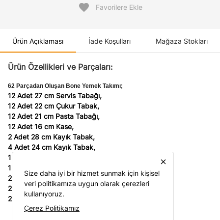
favorite
Favorilere Ekle
Ürün Açıklaması
İade Koşulları
Mağaza Stokları
Ürün Özellikleri ve Parçaları:
62 Parçadan Oluşan Bone Yemek Takımı;
12 Adet 27 cm Servis Tabağı,
12 Adet 22 cm Çukur Tabak,
12 Adet 21 cm Pasta Tabağı,
12 Adet 16 cm Kase,
2 Adet 28 cm Kayık Tabak,
4 Adet 24 cm Kayık Tabak,
1 Adet Çorbalık,
close
1 Adet Çorbalık Kapağı,
Size daha iyi bir hizmet sunmak için kişisel
2 Adet Tuzluk,
veri politikamıza uygun olarak çerezleri
2 Adet Biberlik,
kullanıyoruz.
2 Adet Kürdanlık'tan oluşmaktadır.
Çerez Politikamız