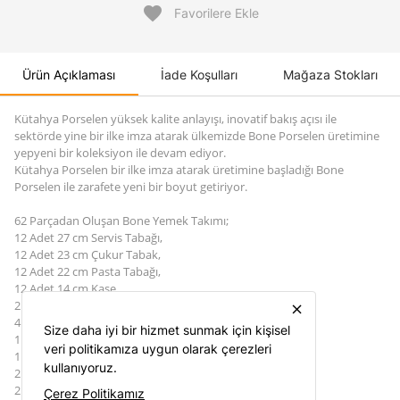
favorite
Favorilere Ekle
Ürün Açıklaması
İade Koşulları
Mağaza Stokları
Kütahya Porselen yüksek kalite anlayışı, inovatif bakış açısı ile
sektörde yine bir ilke imza atarak ülkemizde Bone Porselen üretimine
yepyeni bir koleksiyon ile devam ediyor.
Kütahya Porselen bir ilke imza atarak üretimine başladığı Bone
Porselen ile zarafete yeni bir boyut getiriyor.
62 Parçadan Oluşan Bone Yemek Takımı;
12 Adet 27 cm Servis Tabağı,
12 Adet 23 cm Çukur Tabak,
12 Adet 22 cm Pasta Tabağı,
12 Adet 14 cm Kase,
2 Adet 33 cm Kayık Tabak,
close
4 Adet 26 cm Kayık Tabak,
Size daha iyi bir hizmet sunmak için kişisel
1 Adet Çorbalık,
veri politikamıza uygun olarak çerezleri
1 Adet Çorbalık Kapağı,
kullanıyoruz.
2 Adet Tuzluk,
2 Adet Biberlik,
Çerez Politikamız