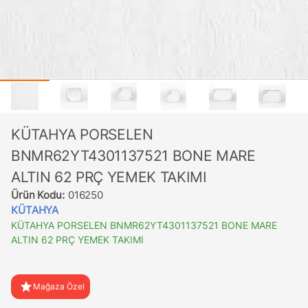
KÜTAHYA PORSELEN
BNMR62YT4301137521 BONE MARE
ALTIN 62 PRÇ YEMEK TAKIMI
Ürün Kodu:
016250
KÜTAHYA
KÜTAHYA PORSELEN BNMR62YT4301137521 BONE MARE
ALTIN 62 PRÇ YEMEK TAKIMI
star
Mağaza Özel