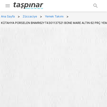
menu
search
>
>
>
Ana Sayfa
Züccaciye
Yemek Takımı
KÜTAHYA PORSELEN BNMR62YT4301137521 BONE MARE ALTIN 62 PRÇ YEM