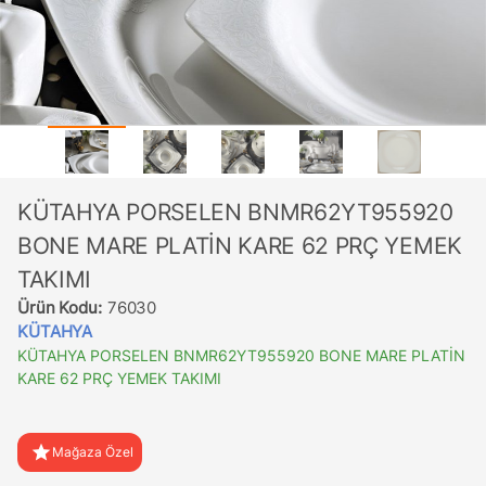
KÜTAHYA PORSELEN BNMR62YT955920
BONE MARE PLATİN KARE 62 PRÇ YEMEK
TAKIMI
Ürün Kodu:
76030
KÜTAHYA
KÜTAHYA PORSELEN BNMR62YT955920 BONE MARE PLATİN
KARE 62 PRÇ YEMEK TAKIMI
star
Mağaza Özel