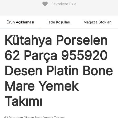
favorite
Favorilere Ekle
Ürün Açıklaması
İade Koşulları
Mağaza Stokları
Kütahya Porselen
62 Parça 955920
Desen Platin Bone
Mare Yemek
Takımı
62 Parçadan Oluşan Bone Yemek Takımı;