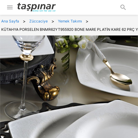
menu
search
>
>
>
Ana Sayfa
Züccaciye
Yemek Takımı
KÜTAHYA PORSELEN BNMR62YT955920 BONE MARE PLATİN KARE 62 PRÇ Y