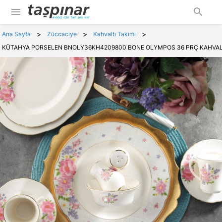
menu
search
>
>
>
Ana Sayfa
Züccaciye
Kahvaltı Takımı
KÜTAHYA PORSELEN BNOLY36KH4209800 BONE OLYMPOS 36 PRÇ KAHVALT