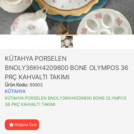
KÜTAHYA PORSELEN
BNOLY36KH4209800 BONE OLYMPOS 36
PRÇ KAHVALTI TAKIMI
Ürün Kodu:
89902
KÜTAHYA
KÜTAHYA PORSELEN BNOLY36KH4209800 BONE OLYMPOS
36 PRÇ KAHVALTI TAKIMI
star
Mağaza Özel