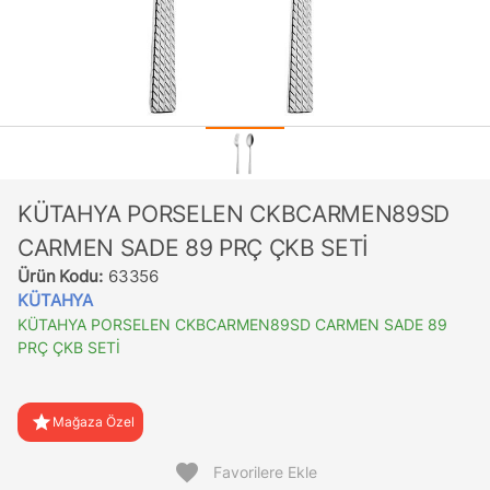
KÜTAHYA PORSELEN CKBCARMEN89SD
CARMEN SADE 89 PRÇ ÇKB SETİ
Ürün Kodu:
63356
KÜTAHYA
KÜTAHYA PORSELEN CKBCARMEN89SD CARMEN SADE 89
PRÇ ÇKB SETİ
star
Mağaza Özel
favorite
Favorilere Ekle