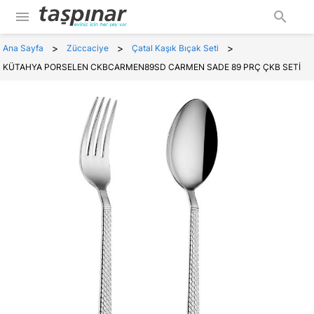
menu
search
>
>
>
Ana Sayfa
Züccaciye
Çatal Kaşık Bıçak Seti
KÜTAHYA PORSELEN CKBCARMEN89SD CARMEN SADE 89 PRÇ ÇKB SETİ