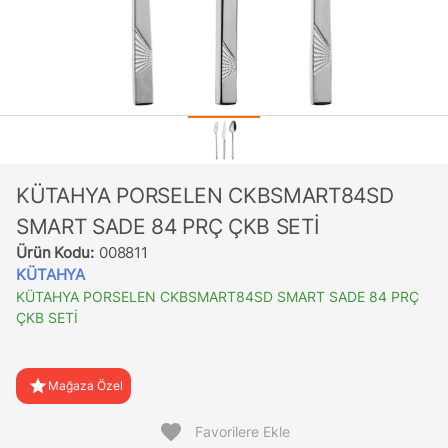
KÜTAHYA PORSELEN CKBSMART84SD
SMART SADE 84 PRÇ ÇKB SETİ
Ürün Kodu:
008811
KÜTAHYA
KÜTAHYA PORSELEN CKBSMART84SD SMART SADE 84 PRÇ
ÇKB SETİ
star
Mağaza Özel
favorite
Favorilere Ekle