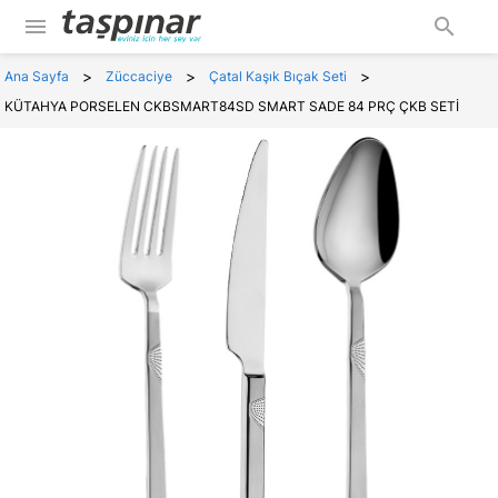
menu
search
>
>
>
Ana Sayfa
Züccaciye
Çatal Kaşık Bıçak Seti
KÜTAHYA PORSELEN CKBSMART84SD SMART SADE 84 PRÇ ÇKB SETİ