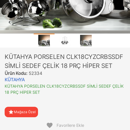
KÜTAHYA PORSELEN CLK18CYZCRBSSDF
SİMLİ SEDEF ÇELİK 18 PRÇ HİPER SET
Ürün Kodu:
52334
KÜTAHYA
KÜTAHYA PORSELEN CLK18CYZCRBSSDF SİMLİ SEDEF ÇELİK
18 PRÇ HİPER SET
star
Mağaza Özel
favorite
Favorilere Ekle