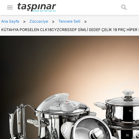
menu
search
>
>
>
Ana Sayfa
Züccaciye
Tencere Seti
KÜTAHYA PORSELEN CLK18CYZCRBSSDF SİMLİ SEDEF ÇELİK 18 PRÇ HİPER