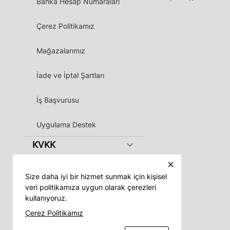
Banka Hesap Numaraları
Çerez Politikamız
Mağazalarımız
İade ve İptal Şartları
İş Başvurusu
Uygulama Destek
keyboard_arrow_down
KVKK
close
Size daha iyi bir hizmet sunmak için kişisel
veri politikamıza uygun olarak çerezleri
kullanıyoruz.
Vadeli App
Çerez Politikamız