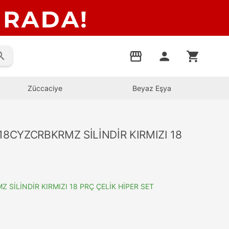
rch
storefront
person
shopping_cart
Züccaciye
Beyaz Eşya
8CYZCRBKRMZ SİLİNDİR KIRMIZI 18
İLİNDİR KIRMIZI 18 PRÇ ÇELİK HİPER SET