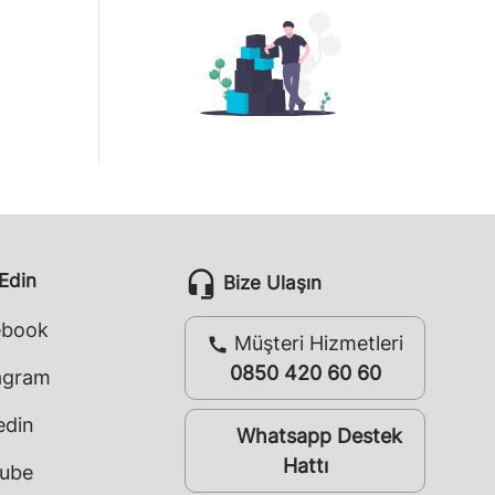
headset_mic
 Edin
Bize Ulaşın
ebook
Müşteri Hizmetleri
call
0850 420 60 60
agram
edin
Whatsapp Destek
whatsapp
Hattı
ube