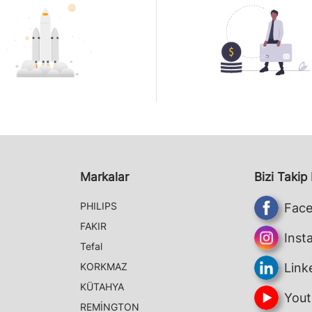
Markalar
Bizi Takip
PHILIPS
Fac
FAKIR
Inst
Tefal
KORKMAZ
Link
KÜTAHYA
Yout
REMİNGTON