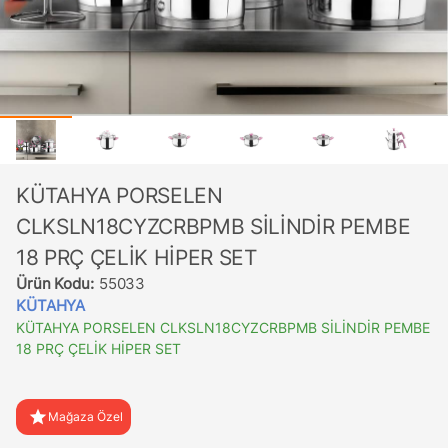
KÜTAHYA PORSELEN
CLKSLN18CYZCRBPMB SİLİNDİR PEMBE
18 PRÇ ÇELİK HİPER SET
Ürün Kodu:
55033
KÜTAHYA
KÜTAHYA PORSELEN CLKSLN18CYZCRBPMB SİLİNDİR PEMBE
18 PRÇ ÇELİK HİPER SET
star
Mağaza Özel