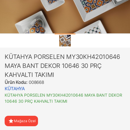
KÜTAHYA PORSELEN MY30KH42010646
MAYA BANT DEKOR 10646 30 PRÇ
KAHVALTI TAKIMI
Ürün Kodu:
008668
KÜTAHYA
KÜTAHYA PORSELEN MY30KH42010646 MAYA BANT DEKOR
10646 30 PRÇ KAHVALTI TAKIMI
star
Mağaza Özel