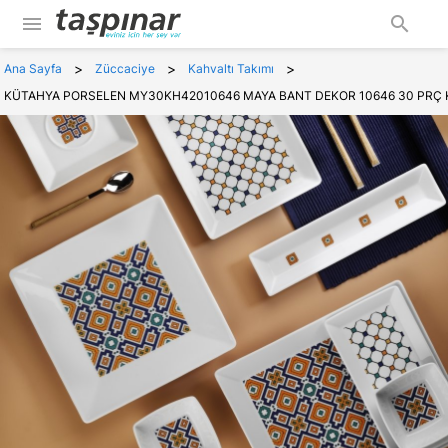
menu
search
>
>
>
Ana Sayfa
Züccaciye
Kahvaltı Takımı
KÜTAHYA PORSELEN MY30KH42010646 MAYA BANT DEKOR 10646 30 PRÇ K