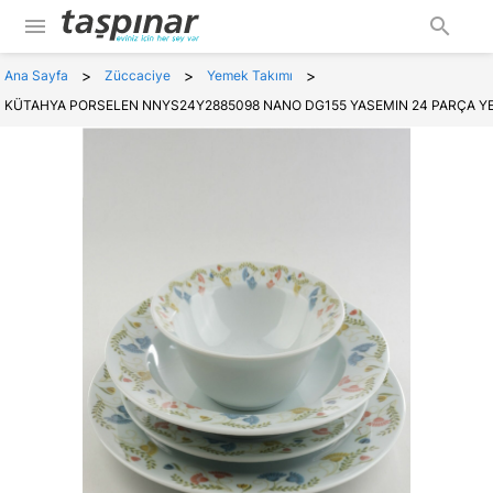
menu
search
>
>
>
Ana Sayfa
Züccaciye
Yemek Takımı
KÜTAHYA PORSELEN NNYS24Y2885098 NANO DG155 YASEMIN 24 PARÇA YE