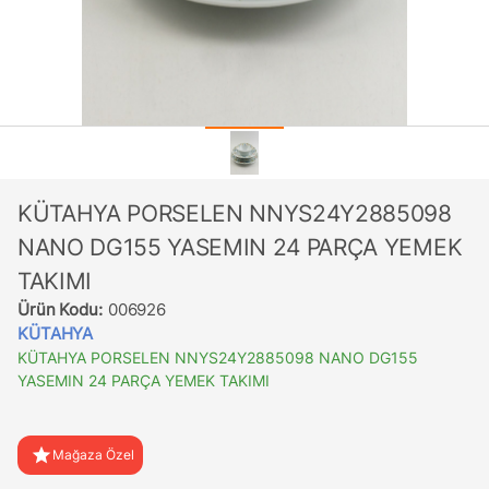
KÜTAHYA PORSELEN NNYS24Y2885098
NANO DG155 YASEMIN 24 PARÇA YEMEK
TAKIMI
Ürün Kodu:
006926
KÜTAHYA
KÜTAHYA PORSELEN NNYS24Y2885098 NANO DG155
YASEMIN 24 PARÇA YEMEK TAKIMI
star
Mağaza Özel